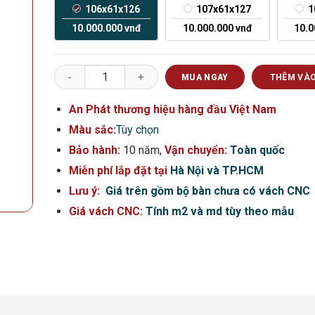
106x61x126
107x61x127
1
10.000.000
vnđ
10.000.000
vnđ
10.
Lọ lộc bình cửu ngư vọng nguyệt vẽ kỹ men vân gỗ số
MUA NGAY
THÊM VÀO
An Phát thương hiệu hàng đầu Việt Nam
Màu sắc:
Tùy chọn
Bảo hành:
10 năm,
Vận chuyển:
Toàn quốc
Miễn phí lắp đặt tại
Hà Nội và TP.HCM
Lưu ý:
Giá trên gồm bộ bàn chưa có vách CNC
Giá vách CNC:
Tính m2 và md tùy theo mẫu