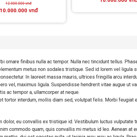
10.000.000
5 sao
12.000.000
vnđ
vnđ
10.000.000
i ornare finibus nulla ac tempor. Nulla nec tincidunt tellus. Phas
lementum metus non sodales tristique. Sed id lorem vel ligula s
nsectetur. In laoreet massa mauris, ultrices fringilla arcu interd
bero vel, maximus ligula. Suspendisse hendrerit vitae augue ut va
tis ac tempor a, ullamcorper at neque.
et tortor interdum, mollis diam sed, volutpat felis. Morbi feugiat
dolor, eu convallis ex tristique id. Vestibulum luctus vulputate tr
is enim commodo quam, quis convallis mi metus id leo. Aenean at e
mattis, dui est egestas nulla, ut lacinia arcu arcu ac ligula. Prae