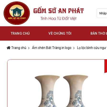
Skip
GỐM SỨ AN PHÁT
to
Tìm
content
kiếm:
Tinh Hoa Từ Đất Việt
TRANG CHỦ
VỀ CHÚNG TÔI
BÀN THỜ
Trang chủ
Ấm chén Bát Tràng in logo
Lọ lộc bình cửu ngư