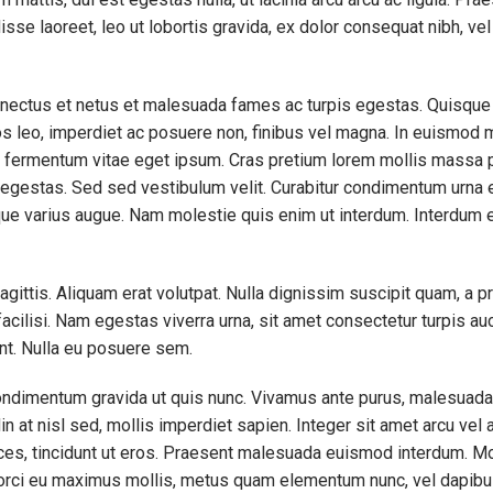
sse laoreet, leo ut lobortis gravida, ex dolor consequat nibh, ve
enectus et netus et malesuada fames ac turpis egestas. Quisque
ros leo, imperdiet ac posuere non, finibus vel magna. In euismod m
uam fermentum vitae eget ipsum. Cras pretium lorem mollis massa p
 egestas. Sed sed vestibulum velit. Curabitur condimentum urna 
esque varius augue. Nam molestie quis enim ut interdum. Interdum
agittis. Aliquam erat volutpat. Nulla dignissim suscipit quam, a 
facilisi. Nam egestas viverra urna, sit amet consectetur turpis auc
unt. Nulla eu posuere sem.
ndimentum gravida ut quis nunc. Vivamus ante purus, malesuada 
in at nisl sed, mollis imperdiet sapien. Integer sit amet arcu vel
ices, tincidunt ut eros. Praesent malesuada euismod interdum. Mo
 orci eu maximus mollis, metus quam elementum nunc, vel dapibus