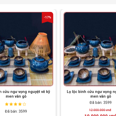
-17%
nh cửu ngư vọng nguyệt vẽ kỹ
Lọ lộc bình cửu ngư vọng n
men vân gỗ
men vân gỗ
Đã bán: 3599
Được xếp
12.000.000
vnđ
Đã bán: 3599
hạng
4.00
vn