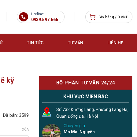
Hotline:
Giỏ hàng /
0
VNĐ
0939.597.666
SỨ
TIN TỨC
TƯ VẤN
LIÊN HỆ
vẽ kỹ
BỘ PHẬN TƯ VẤN 24/24
KHU VỰC MIỀN BẮC
Số 732 Đường Láng, Phường Láng Hạ,
Đã bán: 3599
Quận Đống Đa, Hà Nội
Chuyên gia
XÓA
Ms Mai Nguyễn