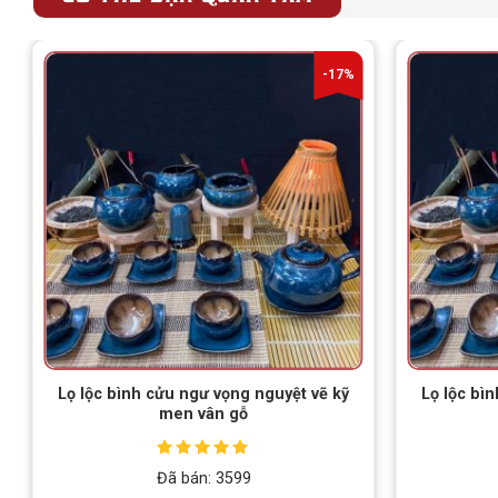
-17%
Lọ lộc bình cửu ngư vọng nguyệt vẽ kỹ
Lọ lộc bì
men vân gỗ
Được xếp
Đã bán: 3599
hạng
5.00
5