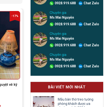
0928.919.688
Chat Zalo
Chuyên gia
-17%
-17%
Ms Mai Nguyễn
0928.919.688
Chat Zalo
Chuyên gia
Ms Mai Nguyễn
0928.919.688
Chat Zalo
Chuyên gia
Ms Mai Nguyễn
0928.919.688
Chat Zalo
guyệt vẽ kỹ
Sản phẩm mới
BÀI VIẾT MỚI NHẤT
Được xếp
Đã bán: 2
Mẫu bàn thờ treo tường
hạng
4.00
phòng khách được ưa
5 sao
12.000.000
vnđ
đ