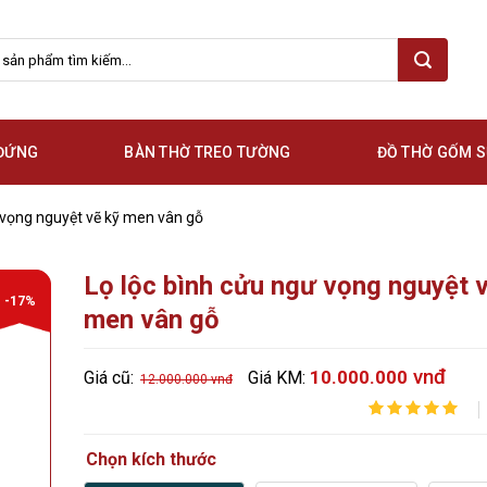
 ĐỨNG
BÀN THỜ TREO TƯỜNG
ĐỒ THỜ GỐM 
 vọng nguyệt vẽ kỹ men vân gỗ
Lọ lộc bình cửu ngư vọng nguyệt 
-17%
men vân gỗ
vnđ
10.000.000
Giá cũ:
Giá KM:
12.000.000
vnđ
5.00
1
trên 5
dựa trên
đánh
Chọn kích thước
giá