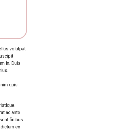
ellus volutpat
uscipit
um in. Duis
rius.
 enim quis
istique.
rat ac ante
sent finibus
l dictum ex