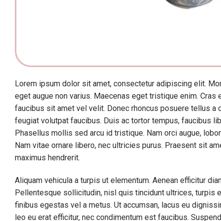
Lorem ipsum dolor sit amet, consectetur adipiscing elit. Morb
eget augue non varius. Maecenas eget tristique enim. Cras e
faucibus sit amet vel velit. Donec rhoncus posuere tellus a co
feugiat volutpat faucibus. Duis ac tortor tempus, faucibus li
Phasellus mollis sed arcu id tristique. Nam orci augue, lobor
Nam vitae ornare libero, nec ultricies purus. Praesent sit am
maximus hendrerit.
Aliquam vehicula a turpis ut elementum. Aenean efficitur diam 
Pellentesque sollicitudin, nisl quis tincidunt ultrices, turp
finibus egestas vel a metus. Ut accumsan, lacus eu dignissim 
leo eu erat efficitur, nec condimentum est faucibus. Suspendi