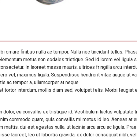
i ornare finibus nulla ac tempor. Nulla nec tincidunt tellus. Phas
lementum metus non sodales tristique. Sed id lorem vel ligula s
nsectetur. In laoreet massa mauris, ultrices fringilla arcu interd
bero vel, maximus ligula. Suspendisse hendrerit vitae augue ut va
tis ac tempor a, ullamcorper at neque.
et tortor interdum, mollis diam sed, volutpat felis. Morbi feugiat
dolor, eu convallis ex tristique id. Vestibulum luctus vulputate tr
is enim commodo quam, quis convallis mi metus id leo. Aenean at e
mattis, dui est egestas nulla, ut lacinia arcu arcu ac ligula. Prae
sse laoreet, leo ut lobortis gravida, ex dolor consequat nibh, ve