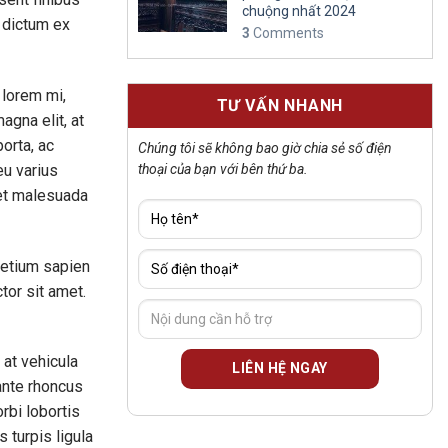
chuộng nhất 2024
l dictum ex
3
Comments
 lorem mi,
TƯ VẤN NHANH
agna elit, at
orta, ac
Chúng tôi sẽ không bao giờ chia sẻ số điện
eu varius
thoại của bạn với bên thứ ba.
 et malesuada
pretium sapien
tor sit amet.
at vehicula
 ante rhoncus
rbi lobortis
 turpis ligula