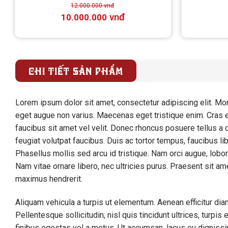
sao
12.000.000
vnđ
vnđ
10.000.000
CHI TIẾT SẢN PHẨM
Lorem ipsum dolor sit amet, consectetur adipiscing elit. Morb
eget augue non varius. Maecenas eget tristique enim. Cras e
faucibus sit amet vel velit. Donec rhoncus posuere tellus a co
feugiat volutpat faucibus. Duis ac tortor tempus, faucibus li
Phasellus mollis sed arcu id tristique. Nam orci augue, lobor
Nam vitae ornare libero, nec ultricies purus. Praesent sit am
maximus hendrerit.
Aliquam vehicula a turpis ut elementum. Aenean efficitur diam 
Pellentesque sollicitudin, nisl quis tincidunt ultrices, turp
finibus egestas vel a metus. Ut accumsan, lacus eu dignissim 