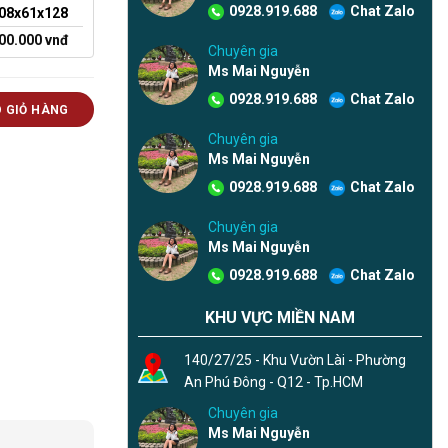
0928.919.688
Chat Zalo
08x61x128
000.000
vnđ
Chuyên gia
Ms Mai Nguyễn
0928.919.688
Chat Zalo
 lượng
 GIỎ HÀNG
Chuyên gia
Ms Mai Nguyễn
0928.919.688
Chat Zalo
Chuyên gia
Ms Mai Nguyễn
0928.919.688
Chat Zalo
KHU VỰC MIỀN NAM
140/27/25 - Khu Vườn Lài - Phường
An Phú Đông - Q12 - Tp.HCM
Chuyên gia
Ms Mai Nguyễn