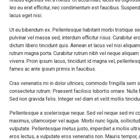
leo eu erat efficitur, nec condimentum est faucibus. Suspendi
lacus eget nisi.
Ut eu bibendum ex. Pellentesque habitant morbi tristique s
pulvinar vel massa sed, interdum efficitur risus. Curabitur e
dictum libero tincidunt quis. Aenean et lacus vel nisi aliq
rutrum magna porta. Curabitur rutrum nibh vel neque aliquam
viverra. Proin ipsum lacus, tincidunt id magna vel, pellent
fames ac ante ipsum primis in faucibus.
Cras venenatis mi in dolor ultrices, commodo fringilla sem s
consectetur rutrum. Praesent facilisis lobortis ornare. Nulla 
Sed non gravida felis. Integer vel diam et velit mollis tincid
Pellentesque a scelerisque neque. Sed vel neque sed mi co
maximus, ullamcorper vel augue. Morbi nunc ligula, sollicitud
vulputate. Pellentesque metus justo, imperdiet a mollis ultr
eros lectus, a vulputate eros venenatis non. Mauris tempor,