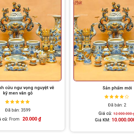
ình cửu ngư vọng nguyệt vẽ
Sản phẩm mới
kỹ men vân gỗ
Được xếp
Đã bán: 2
hạng
4.00
Được xếp
Đã bán: 3599
5 sao
hạng
5.00
5
Giá cũ:
12.000.000
sao
20.000
₫
á cũ:
From
10.000.00
Giá KM: