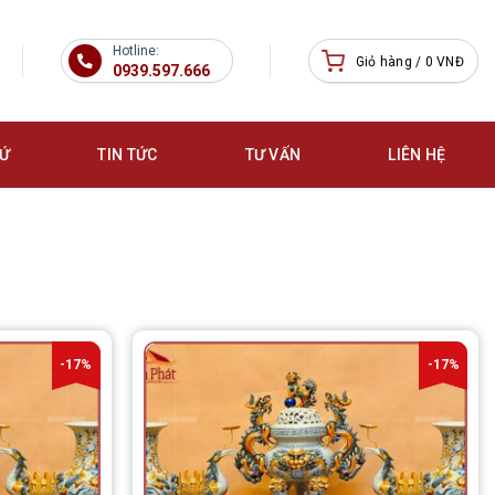
Hotline:
Giỏ hàng /
0
VNĐ
0939.597.666
SỨ
TIN TỨC
TƯ VẤN
LIÊN HỆ
-17%
-17%