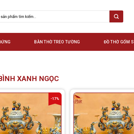
 ĐỨNG
BÀN THỜ TREO TƯỜNG
ĐỒ THỜ GỐM 
 BÌNH XANH NGỌC
-17%