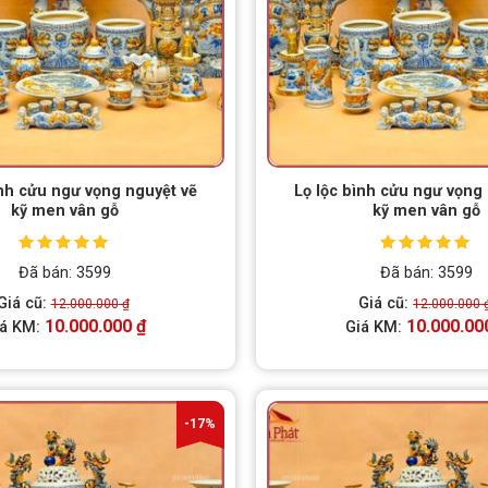
ình cửu ngư vọng nguyệt vẽ
Lọ lộc bình cửu ngư vọng
kỹ men vân gỗ
kỹ men vân gỗ
Được xếp
Được xếp
Đã bán: 3599
Đã bán: 3599
hạng
5.00
5
hạng
5.00
5
sao
sao
Giá cũ:
Giá cũ:
12.000.000
₫
12.000.000
10.000.000
₫
10.000.00
iá KM:
Giá KM:
-17%