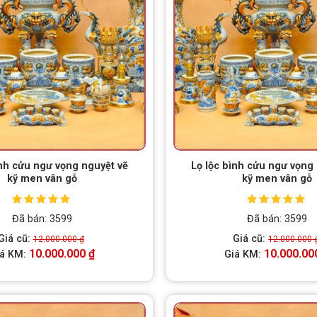
ình cửu ngư vọng nguyệt vẽ
Lọ lộc bình cửu ngư vọng
kỹ men vân gỗ
kỹ men vân gỗ
Được xếp
Được xếp
Đã bán: 3599
Đã bán: 3599
hạng
5.00
5
hạng
5.00
5
sao
sao
Giá cũ:
Giá cũ:
12.000.000
₫
12.000.000
10.000.000
₫
10.000.00
iá KM:
Giá KM: