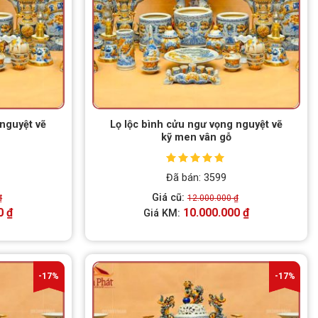
 nguyệt vẽ
Lọ lộc bình cửu ngư vọng nguyệt vẽ
kỹ men vân gỗ
Được xếp
Đã bán: 3599
hạng
5.00
5
sao
Giá cũ:
₫
12.000.000
₫
0
₫
10.000.000
₫
Giá KM:
-17%
-17%