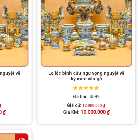
 nguyệt vẽ
Lọ lộc bình cửu ngư vọng nguyệt vẽ
kỹ men vân gỗ
Được xếp
Đã bán: 3599
hạng
5.00
5
sao
Giá cũ:
₫
12.000.000
₫
0
₫
10.000.000
₫
Giá KM:
-17%