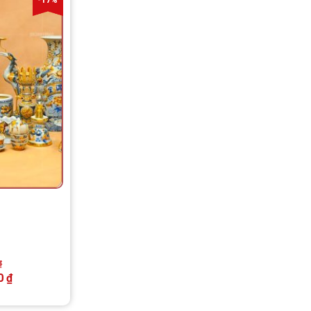
₫
0
₫