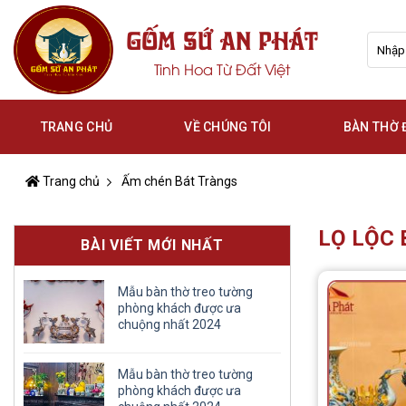
Skip
GỐM SỨ AN PHÁT
to
Tìm
content
kiếm:
Tinh Hoa Từ Đất Việt
TRANG CHỦ
VỀ CHÚNG TÔI
BÀN THỜ
Trang chủ
Ấm chén Bát Tràngs
LỌ LỘC
BÀI VIẾT MỚI NHẤT
Mẫu bàn thờ treo tường
phòng khách được ưa
chuộng nhất 2024
Mẫu bàn thờ treo tường
phòng khách được ưa