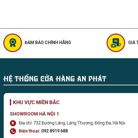
ĐẢM BẢO CHÍNH HÃNG
GIÁ 
HỆ THỐNG CỬA HÀNG AN PHÁT
KHU VỰC MIỀN BẮC
SHOWROOM HÀ NỘI 1
Địa chỉ: 732 Đường Láng, Láng Thượng, Đống Đa, Hà Nội.
Điện thoại:
092 8919 688