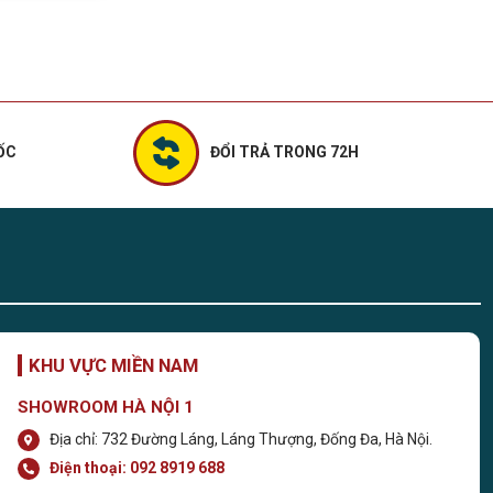
ỐC
ĐỔI TRẢ TRONG 72H
KHU VỰC MIỀN NAM
SHOWROOM HÀ NỘI 1
Địa chỉ: 732 Đường Láng, Láng Thượng, Đống Đa, Hà Nội.
Điện thoại:
092 8919 688