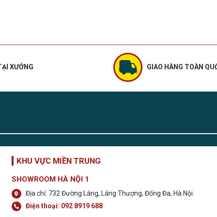
TẠI XƯỞNG
GIAO HÀNG TOÀN QU
KHU VỰC MIỀN TRUNG
SHOWROOM HÀ NỘI 1
Địa chỉ: 732 Đường Láng, Láng Thượng, Đống Đa, Hà Nội.
Điện thoại:
092 8919 688